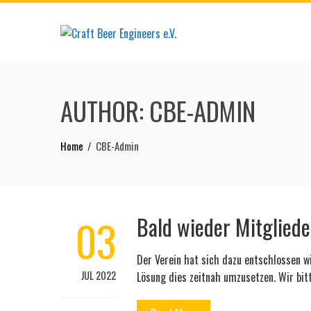
Skip
to
content
AUTHOR:
CBE-ADMIN
Home
CBE-Admin
03
Bald wieder Mitglied
Der Verein hat sich dazu entschlossen w
JUL 2022
Lösung dies zeitnah umzusetzen. Wir bit